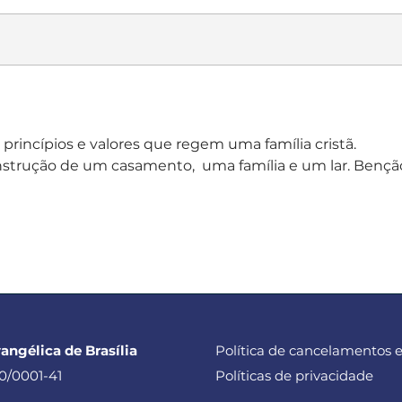
princípios e valores que regem uma família cristã. 
trução de um casamento,  uma família e um lar. Benção 
vangélica de Brasília
Política de cancelamentos 
0/0001-41
Políticas de privacidade