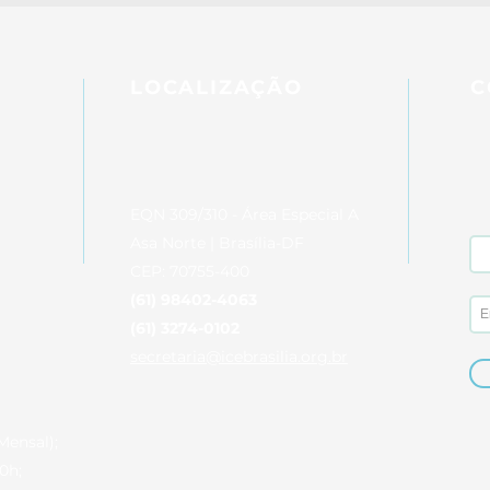
LOCALIZAÇÃO
C
EQN 309/310 - Área Especial A
Asa Norte | Brasília-DF
CEP: 70755-400
(61) 98402-4063
(61) 3274-0102
secretaria@icebrasilia.org.br
Mensal);
0h;