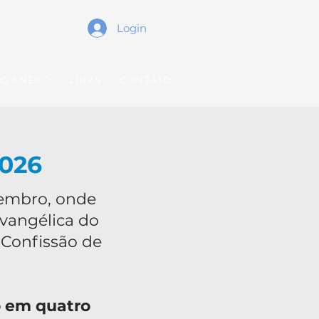
Login
O ANEXO
LINKS
CONTATO
2026
membro, onde
Evangélica do
 Confissão de
o em quatro