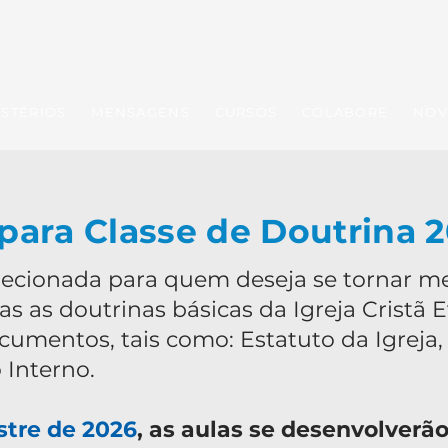
ISTÉRIOS
MENSAGENS
CURSOS
COLABORE
NOV
 para Classe de Doutrina 
direcionada para quem deseja se tornar 
as as doutrinas básicas da Igreja Cristã 
ocumentos, tais como: Estatuto da Igreja,
 Interno.
stre de 2026
, as aulas se desenvolverã