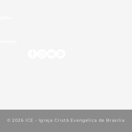
asília
eembolso
© 2026 ICE - Igreja Cristã Evangélica de Brasília