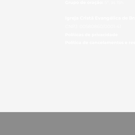
Grupo de oração:
5ª, às 15h.
Igreja Cristã Evangélica de Br
CNPJ: 00580860/0001-41
Políticas de privaci
dade
Política de cancelamentos e r